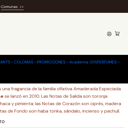
EDT 100ML
.
Comunas ..>>
E GAME MEN EDT 100ML
 de favoritos
ANTS
COLONIAS
PROMOCIONES
Academia GYSPERFUMES
caciones
 una fragancia de la familia olfativa Amaderada Especiada
me
se lanzó en 2010. Las Notas de Salida son toronja
ahaca y pimienta; las Notas de Corazón son ciprés, madera
otas de Fondo son haba tonka, sándalo, incienso y pachulí.
TO