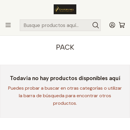
ENVÍO MISMO DÍA
en compras hasta las 13Hrs, valido solo en
comunas de Santiago.
Comunas ..>>
Inicio
PROMOCIONES
PACK
PACK
Todavía no hay productos disponibles aquí
Puedes probar a buscar en otras categorías o utilizar
la barra de búsqueda para encontrar otros
productos.