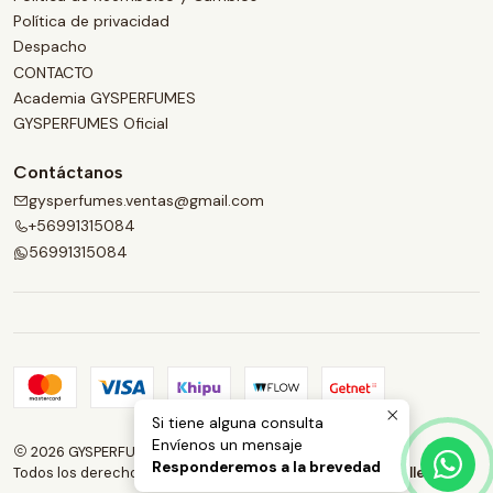
Política de privacidad
Despacho
CONTACTO
Academia GYSPERFUMES
GYSPERFUMES Oficial
Contáctanos
gysperfumes.ventas@gmail.com
+56991315084
56991315084
Si tiene alguna consulta
Envíenos un mensaje
2026 GYSPERFUMES.
Responderemos a la brevedad
Todos los derechos reservados.
Desarrollado por Jumpseller
.