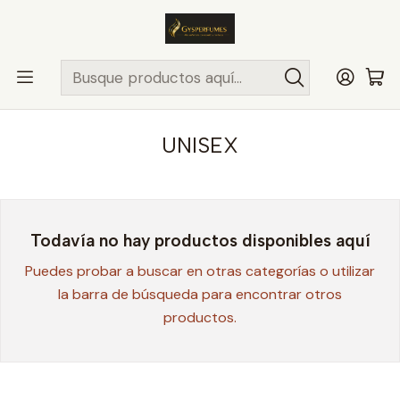
ENVÍO MISMO DÍA
en compras hasta las 13Hrs, valido solo en
comunas de Santiago.
Comunas ..>>
Inicio
PERFUMES NICHO
CREED
UNISEX
UNISEX
Todavía no hay productos disponibles aquí
Puedes probar a buscar en otras categorías o utilizar
la barra de búsqueda para encontrar otros
productos.