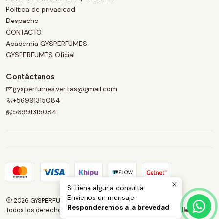
Política de privacidad
Despacho
CONTACTO
Academia GYSPERFUMES
GYSPERFUMES Oficial
Contáctanos
gysperfumes.ventas@gmail.com
+56991315084
56991315084
Si tiene alguna consulta
Envíenos un mensaje
2026 GYSPERFUMES.
Responderemos a la brevedad
Todos los derechos reservados.
Desarrollado por Jumpseller
.