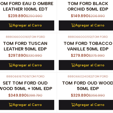
TOM FORD EAU D OMBRE
TOM FORD BLACK
LEATHER 100ML EDT
ORCHID 50ML EDP
$239.890
$149.890
$250.990
$206.990
Agregar al Carro
Agregar al Carro
888066000161
|
TOM FORD
888066000512
|
TOM FORD
-10%
OFF
-26%
OFF
TOM FORD TUSCAN
TOM FORD TOBACCO
LEATHER 50ML EDP
VANILLE 50ML EDP
$297.890
$279.890
$330.990
$375.990
Agregar al Carro
Agregar al Carro
888066167109
|
TOM FORD
888066024082
|
TOM FORD
-12%
OFF
-8%
OFF
SET TOM FORD OUD
TOM FORD OUD WOO
WOOD 50ML + 10ML EDP
50ML EDP
$349.890
$329.890
$398.790
$356.990
Agregar al Carro
Agregar al Carro