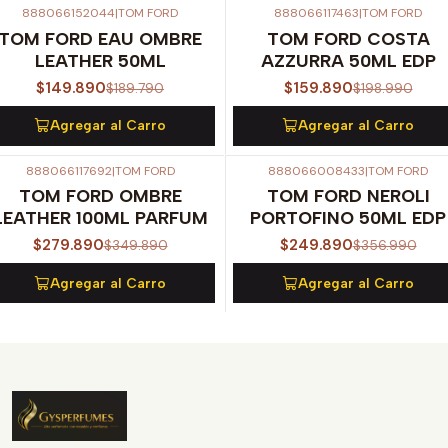
888066152044
|
TOM FORD
888066117463
|
TOM FORD
-21%
OFF
-20%
OFF
TOM FORD EAU OMBRE
TOM FORD COSTA
LEATHER 50ML
AZZURRA 50ML EDP
$149.890
$159.890
$189.790
$198.990
Agregar al Carro
Agregar al Carro
888066117692
|
TOM FORD
888066008433
|
TOM FORD
-20%
OFF
-30%
OFF
TOM FORD OMBRE
TOM FORD NEROLI
LEATHER 100ML PARFUM
PORTOFINO 50ML EDP
$279.890
$249.890
$349.890
$356.990
Agregar al Carro
Agregar al Carro