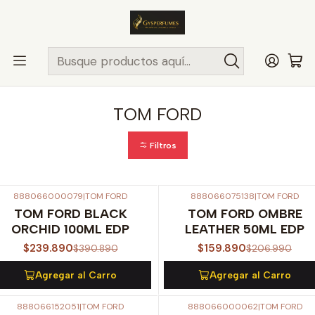
ENVÍO MISMO DÍA
en compras hasta las 13Hrs, valido solo en
comunas de Santiago.
Comunas ..>>
Inicio
PERFUMES NICHO
TOM FORD
TOM FORD
Filtros
888066000079
|
TOM FORD
888066075138
|
TOM FORD
-39%
OFF
-23%
OFF
TOM FORD BLACK
TOM FORD OMBRE
ORCHID 100ML EDP
LEATHER 50ML EDP
$239.890
$159.890
$390.890
$206.990
Agregar al Carro
Agregar al Carro
888066152051
|
TOM FORD
888066000062
|
TOM FORD
-4%
OFF
-28%
OFF