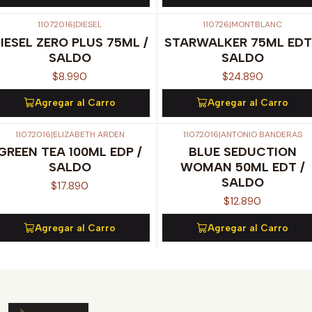
11072016
|
DIESEL
110726
|
MONTBLANC
IESEL ZERO PLUS 75ML /
STARWALKER 75ML EDT
SALDO
SALDO
$8.990
$24.890
Agregar al Carro
Agregar al Carro
11072016
|
ELIZABETH ARDEN
11072016
|
ANTONIO BANDERAS
GREEN TEA 100ML EDP /
BLUE SEDUCTION
SALDO
WOMAN 50ML EDT /
SALDO
$17.890
$12.890
Agregar al Carro
Agregar al Carro