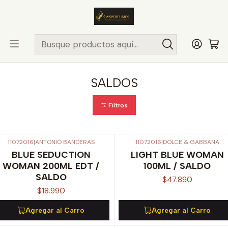
ENVÍO MISMO DÍA
en compras hasta las 13Hrs, valido solo en
comunas de Santiago.
Comunas ..>>
Inicio
SALDOS
SALDOS
Filtros
11072016
|
ANTONIO BANDERAS
11072016
|
DOLCE & GABBANA
BLUE SEDUCTION
LIGHT BLUE WOMAN
WOMAN 200ML EDT /
100ML / SALDO
SALDO
$47.890
$18.990
Agregar al Carro
Agregar al Carro