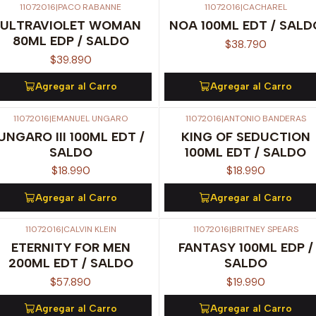
11072016
|
PACO RABANNE
11072016
|
CACHAREL
ULTRAVIOLET WOMAN
NOA 100ML EDT / SALD
80ML EDP / SALDO
$38.790
$39.890
Agregar al Carro
Agregar al Carro
11072016
|
EMANUEL UNGARO
11072016
|
ANTONIO BANDERAS
UNGARO III 100ML EDT /
KING OF SEDUCTION
SALDO
100ML EDT / SALDO
$18.990
$18.990
Agregar al Carro
Agregar al Carro
11072016
|
CALVIN KLEIN
11072016
|
BRITNEY SPEARS
ETERNITY FOR MEN
FANTASY 100ML EDP /
200ML EDT / SALDO
SALDO
$57.890
$19.990
Agregar al Carro
Agregar al Carro