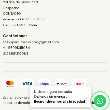
Política de privacidad
Despacho
CONTACTO
Academia GYSPERFUMES
GYSPERFUMES Oficial
Contáctanos
gysperfumes.ventas@gmail.com
+56991315084
56991315084
Si tiene alguna consulta
Envíenos un mensaje
2026 GYSPERFUMES.
Responderemos a la brevedad
Todos los derechos reservados.
Desarrollado por Jumpseller
.