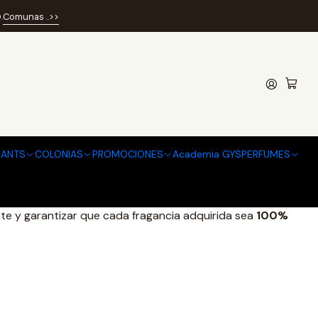
erfume
.
Comunas ..>>
Perfume
Perfume
ANTS
COLONIAS
PROMOCIONES
Academia GYSPERFUMES
 es esencial que los consumidores cuenten con información
ente y garantizar que cada fragancia adquirida sea
100%