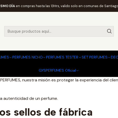
Academia GYSPERFUMES
Cómo Verificar la Autenticidad de un P
ISMO DÍA
en compras hasta las 13Hrs, valido solo en comunas de Santiago
erificar la Autenticidad de un 
Autenticidad de un 
UMES
PERFUMES NICHO
PERFUMES TESTER
SET PERFUMES
DEC
GYSPERFUMES Oficial
 lujo. En un mercado donde circulan copias de alta similitud,
GYSPERFUMES, nuestra misión es proteger la experiencia del cli
 la autenticidad de un perfume.
os sellos de fábrica