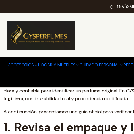
Inicio
ENVÍO M
Cómo V
Cómo Verificar la 
ACCESORIOS
HOGAR Y MUEBLES
CUIDADO PERSONAL
PERF
La autenticidad es el pilar fundamental de la perfumería de
clara y confiable para identificar un perfume original. En 
legítima
, con trazabilidad real y procedencia certificada.
A continuación, presentamos una guía oficial para verificar
1. Revisa el empaque y l