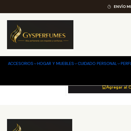
ENVÍO M
8411061636329
|
ANTONI
-10%
OFF
BLUE SEDUCTION 100M
ACCESORIOS
HOGAR Y MUEBLES
CUIDADO PERSONAL
PERF
$11.601
$12.
Agregar al 