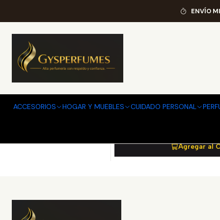
ENVÍO M
3760265194032
|
M
-29%
OFF
MANCERA CEDRAT BO
ACCESORIOS
HOGAR Y MUEBLES
CUIDADO PERSONAL
PERF
120ML E
$139.890
$195
Agregar al 