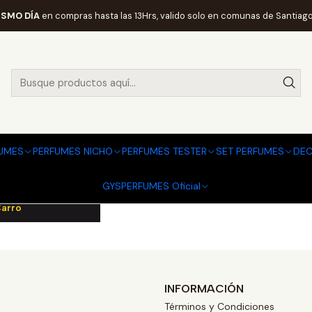
Inicio
PERFUMES NICHO
MANCERA
HOMBRE
ISMO DÍA
en compras hasta las 13Hrs, valido solo en comunas de Santiago
HOMBRE
ANCERA
ISE INTENSE
UMES
PERFUMES NICHO
PERFUMES TESTER
SET PERFUMES
DEC
DP
.990
GYSPERFUMES Oficial
Carro
INFORMACIÓN
Términos y Condiciones