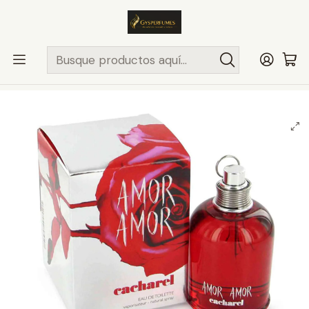
ENVÍO MISMO DÍA
en compras hasta las 13Hrs, valido solo en
comunas de Santiago.
Comunas ..>>
Inicio
PERFUMES Y COLONIAS
CACHAREL
MUJER
AMOR AMOR 100ML EDT