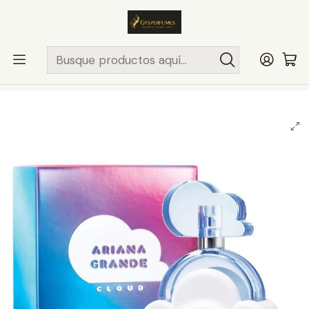
ENVÍO MISMO DÍA
en compras hasta las 13Hrs, valido solo en
comunas de Santiago.
Comunas ..>>
Inicio
PERFUMES Y COLONIAS
ARIANA GRANDE
MUJER
ARIANA GRANDE CLOUD 100ML EDP