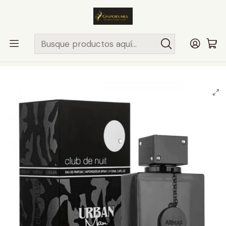
ENVÍO MISMO DÍA
en compras hasta las 13Hrs, valido solo en
comunas de Santiago.
Comunas ..>>
Inicio
PERFUMES Y COLONIAS
ARMAF
HOMBRE
ARMAF CLUB DE NUIT URBAN MAN ELIXIR 105ML EDP