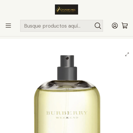
ENVÍO MISMO DÍA
en compras hasta las 13Hrs, valido solo en
comunas de Santiago.
Comunas ..>>
Inicio
PERFUMES TESTER
BURBERRY
HOMBRE
BURBERRY WEEKEND FOR MEN 100ML EDT / TESTER