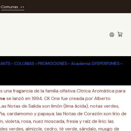
 EDT
.
Comunas ..>>
0ML EDT
 de favoritos
ANTS
COLONIAS
PROMOCIONES
Academia GYSPERFUMES
caciones
s una fragancia de la familia olfativa Cítrica Aromática para
ne
se lanzó en 1994. CK One fue creada por Alberto
Las Notas de Salida son limón (lima ácida), notas verdes,
ña, cardamomo y papaya; las Notas de Corazón son lirio de
, violeta, rosa, nuez moscada, fresia y raíz de lirio; las
es verdes, almizcle, cedro, té verde, sándalo, musgo de