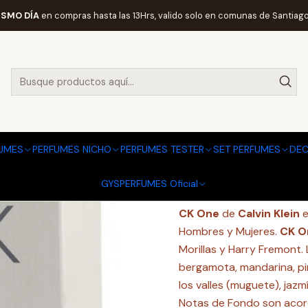
io
PERFUMES Y COLONIAS
CALVIN KLEIN
UNISEX
CK ONE 200ML
ISMO DÍA
en compras hasta las 13Hrs, valido solo en comunas de Santiago
|
CK ONE 20
Agregar a la lista
UMES
PERFUMES NICHO
PERFUMES TESTER
SET PERFUMES
DEC
Mostrar stock de ubi
GYSPERFUMES Oficial
DESCRIPCIÓN
CK One
de
Calvin Klein
e
Hombres y Mujeres.
CK O
Morillas y Harry Fremont. 
bergamota, mandarina, pi
los valles (muguete), jazmín
Notas de Fondo son acord