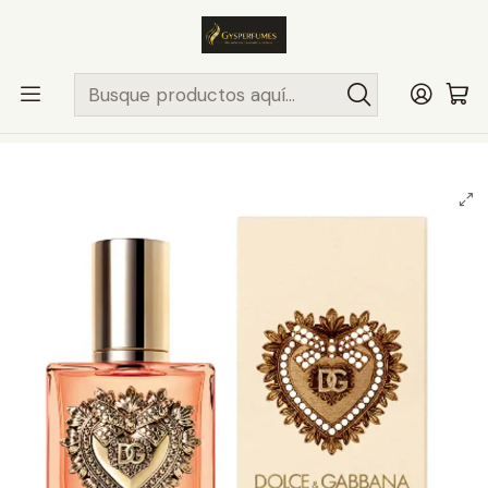
ENVÍO MISMO DÍA
en compras hasta las 13Hrs, valido solo en
comunas de Santiago.
Comunas ..>>
Inicio
PERFUMES Y COLONIAS
DOLCE & GABBANA
MUJER
DOLCE & GABBANA DEVOTION WOMAN 100ML EDP