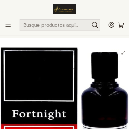
ENVÍO MISMO DÍA
en compras hasta las 13Hrs, valido solo en
comunas de Santiago.
Comunas ..>>
Inicio
PERFUMES Y COLONIAS
MAISON ALHAMBRA
HOMBRE
FORTNIGHT FOR MEN 100ML EDP