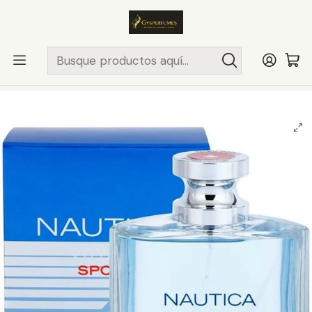
ENVÍO MISMO DÍA
en compras hasta las 13Hrs, valido solo en
comunas de Santiago.
Comunas ..>>
Inicio
PERFUMES Y COLONIAS
NAUTICA
HOMBRE
NAUTICA VOYAGE SPORT 100ML EDT