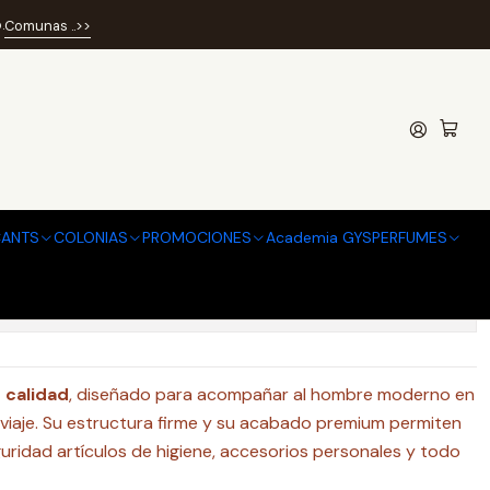
MAN
.
Comunas ..>>
ED LAPIDUS WOMAN
regar al Carro
Comprar ahora
 de favoritos
ANTS
COLONIAS
PROMOCIONES
Academia GYSPERFUMES
caciones
 calidad
, diseñado para acompañar al hombre moderno en
a viaje. Su estructura firme y su acabado premium permiten
uridad artículos de higiene, accesorios personales y todo