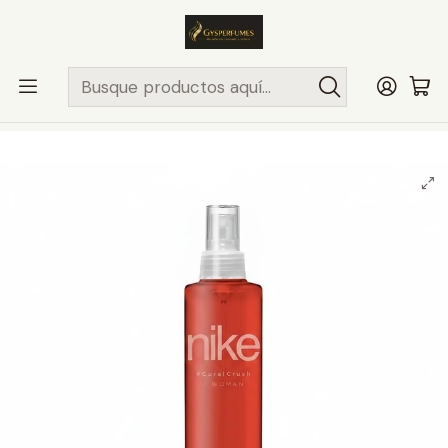
ENVÍO MISMO DÍA
en compras hasta las 13Hrs, valido solo en
comunas de Santiago.
Comunas ..>>
Inicio
COLONIAS
NIKE
MUJER
NIKE CORAL CRUSH WOMAN BODY MIST 200ML