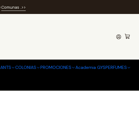
ION 200ML EDT
.
Comunas ..>>
SEDUCTION 200ML EDT
 de favoritos
ANTS
COLONIAS
PROMOCIONES
Academia GYSPERFUMES
caciones
TO