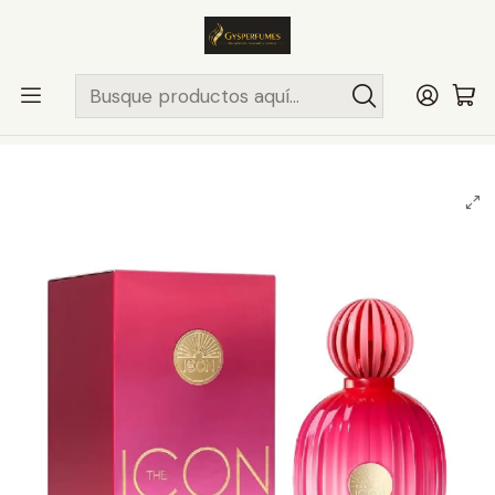
ENVÍO MISMO DÍA
en compras hasta las 13Hrs, valido solo en
comunas de Santiago.
Comunas ..>>
Inicio
PERFUMES Y COLONIAS
ANTONIO BANDERAS
MUJER
THE ICON FEMME 100ML EDP