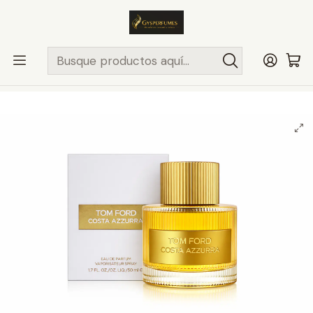
ENVÍO MISMO DÍA
en compras hasta las 13Hrs, valido solo en
comunas de Santiago.
Comunas ..>>
Inicio
PERFUMES NICHO
TOM FORD
UNISEX
TOM FORD COSTA AZZURRA 50ML EDP