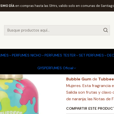
RFUMES Y COLONIAS
GRANDEUR
UNISEX
TUBBEES BUBBLE GUM 
ISMO DÍA
en compras hasta las 13Hrs, valido solo en comunas de Santiago
|
TUBBEES B
Agregar a la lista
UMES
PERFUMES NICHO
PERFUMES TESTER
SET PERFUMES
DEC
Mostrar stock de ubi
GYSPERFUMES Oficial
DESCRIPCIÓN
Bubble Gum
de
Tubbee
Mujeres. Esta fragrancia 
Salida son frutas y clavo
de naranja; las Notas de F
COMPARTIR ESTE PRODUC