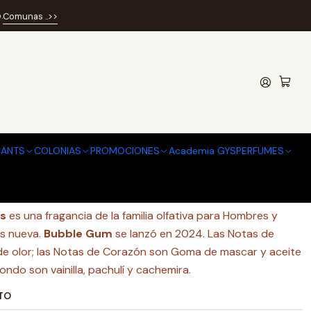
50ML EDP
.
Comunas ..>>
UBBLE GUM 50ML EDP
 de favoritos
ANTS
COLONIAS
PROMOCIONES
Academia GYSPERFUMES
caciones
s
es una fragancia de la familia olfativa para Hombres y
es nueva.
Bubble Gum
se lanzó en 2024. Las Notas de
 de olor; las Notas de Corazón son Goma de mascar y aceite
ondo son vainilla, pachulí y cachemira.
TO