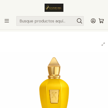
ENVÍO MISMO DÍA
en compras hasta las 13Hrs, valido solo en
comunas de Santiago.
Comunas ..>>
Inicio
PERFUMES NICHO
XERJOFF
UNISEX
XERJOFF ERBA GOLD 100ML EDP