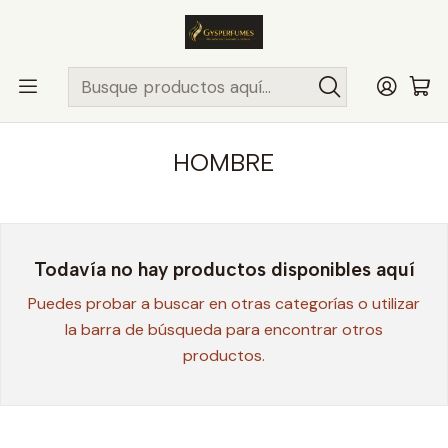
ENVÍO MISMO DÍA
en compras hasta las 13Hrs, valido solo en
comunas de Santiago.
Comunas ..>>
Inicio
PERFUMES Y COLONIAS
BURBERRY
HOMBRE
HOMBRE
Todavía no hay productos disponibles aquí
Puedes probar a buscar en otras categorías o utilizar
la barra de búsqueda para encontrar otros
productos.