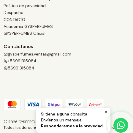
Política de privacidad
Despacho
CONTACTO
Academia GYSPERFUMES
GYSPERFUMES Oficial
Contáctanos
gysperfumes.ventas@gmail.com
+56991315084
56991315084
Si tiene alguna consulta
Envíenos un mensaje
2026 GYSPERFUMES.
Responderemos a la brevedad
Todos los derechos reservados.
Desarrollado por Jumpseller
.