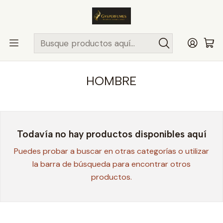
ENVÍO MISMO DÍA
en compras hasta las 13Hrs, valido solo en
comunas de Santiago.
Comunas ..>>
Inicio
PERFUMES Y COLONIAS
YVES SAINT LAURENT
HOMBRE
HOMBRE
Todavía no hay productos disponibles aquí
Puedes probar a buscar en otras categorías o utilizar
la barra de búsqueda para encontrar otros
productos.