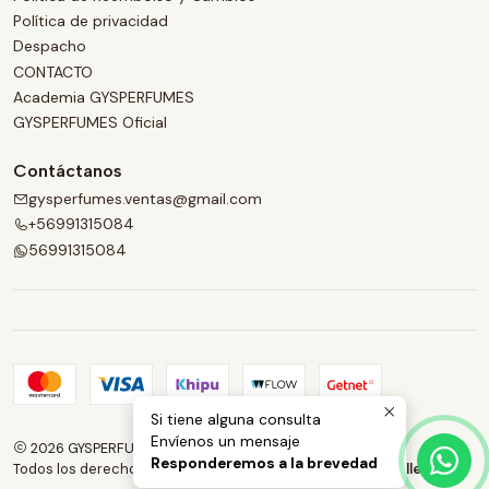
Política de privacidad
Despacho
CONTACTO
Academia GYSPERFUMES
GYSPERFUMES Oficial
Contáctanos
gysperfumes.ventas@gmail.com
+56991315084
56991315084
Si tiene alguna consulta
Envíenos un mensaje
2026 GYSPERFUMES.
Responderemos a la brevedad
Todos los derechos reservados.
Desarrollado por Jumpseller
.