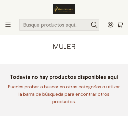
ENVÍO MISMO DÍA
en compras hasta las 13Hrs, valido solo en
comunas de Santiago.
Comunas ..>>
Inicio
PERFUMES Y COLONIAS
LANCOME
MUJER
MUJER
Todavía no hay productos disponibles aquí
Puedes probar a buscar en otras categorías o utilizar
la barra de búsqueda para encontrar otros
productos.