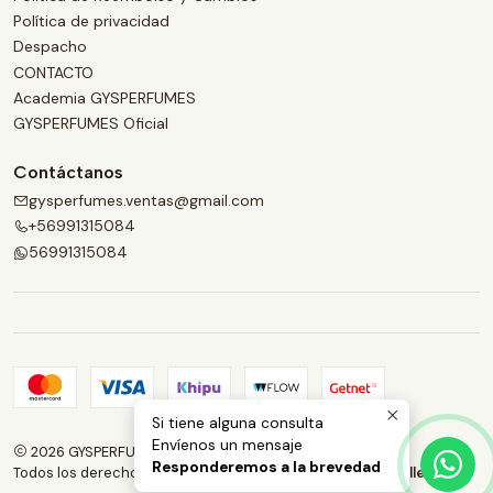
Política de privacidad
Despacho
CONTACTO
Academia GYSPERFUMES
GYSPERFUMES Oficial
Contáctanos
gysperfumes.ventas@gmail.com
+56991315084
56991315084
Si tiene alguna consulta
Envíenos un mensaje
2026 GYSPERFUMES.
Responderemos a la brevedad
Todos los derechos reservados.
Desarrollado por Jumpseller
.