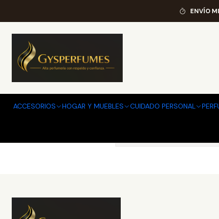
ENVÍO M
ACCESORIOS
HOGAR Y MUEBLES
CUIDADO PERSONAL
PERF
Puedes probar a buscar 