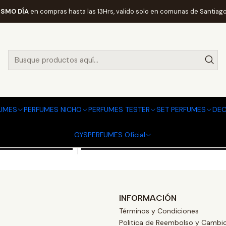
Inicio
PERFUMES Y COLONIAS
CUBA
ISMO DÍA
en compras hasta las 13Hrs, valido solo en comunas de Santiago
CUBA
CUBA
5425017732129
|
CUBA
5ML EDT
CUBA BLUE 35ML EDT
UMES
PERFUMES NICHO
PERFUMES TESTER
SET PERFUMES
DEC
$6.890
GYSPERFUMES Oficial
Carro
Agregar al Carro
INFORMACIÓN
Términos y Condiciones
Politica de Reembolso y Cambi