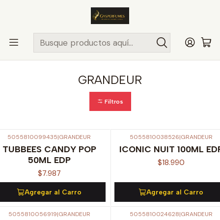
ENVÍO MISMO DÍA
en compras hasta las 13Hrs, valido solo en
comunas de Santiago.
Comunas ..>>
Inicio
PERFUMES Y COLONIAS
GRANDEUR
GRANDEUR
Filtros
5055810099435
|
GRANDEUR
5055810038526
|
GRANDEUR
TUBBEES CANDY POP
ICONIC NUIT 100ML ED
50ML EDP
$18.990
$7.987
Agregar al Carro
Agregar al Carro
5055810056919
|
GRANDEUR
5055810024628
|
GRANDEUR