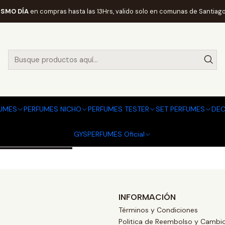
Inicio
PERFUMES Y COLONIAS
PAMELA DIAZ
ISMO DÍA
en compras hasta las 13Hrs, valido solo en comunas de Santiago
PAMELA DIAZ
ELA DIAZ
JE 100ML EDP
UMES
PERFUMES NICHO
PERFUMES TESTER
SET PERFUMES
DEC
990
GYSPERFUMES Oficial
Carro
INFORMACIÓN
Términos y Condiciones
Politica de Reembolso y Cambi