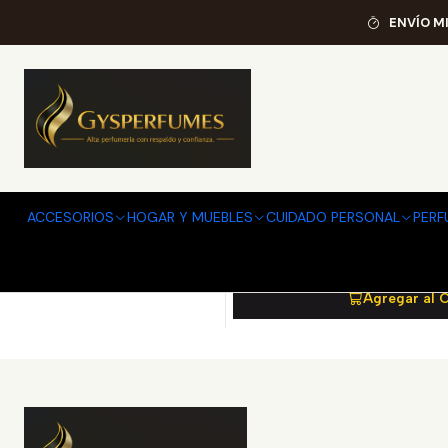
ENVÍO M
6294015149371
|
A
-33%
OFF
ODYSSEY MANDARIN S
ACCESORIOS
HOGAR Y MUEBLES
CUIDADO PERSONAL
PERF
$28.790
$42.
Agregar al 