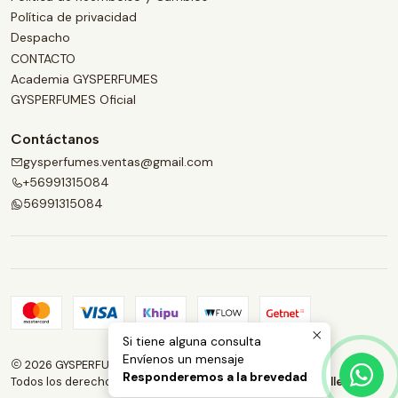
Política de privacidad
Despacho
CONTACTO
Academia GYSPERFUMES
GYSPERFUMES Oficial
Contáctanos
gysperfumes.ventas@gmail.com
+56991315084
56991315084
Si tiene alguna consulta
Envíenos un mensaje
2026 GYSPERFUMES.
Responderemos a la brevedad
Todos los derechos reservados.
Desarrollado por Jumpseller
.