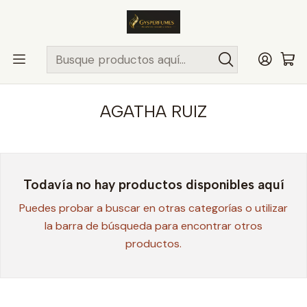
ENVÍO MISMO DÍA
en compras hasta las 13Hrs, valido solo en
comunas de Santiago.
Comunas ..>>
Inicio
PERFUMES Y COLONIAS
AGATHA RUIZ
AGATHA RUIZ
Todavía no hay productos disponibles aquí
Puedes probar a buscar en otras categorías o utilizar
la barra de búsqueda para encontrar otros
productos.