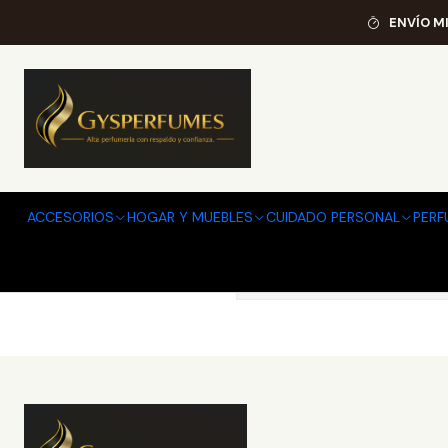
ENVÍO M
ACCESORIOS
HOGAR Y MUEBLES
CUIDADO PERSONAL
PERF
Puedes probar a buscar 