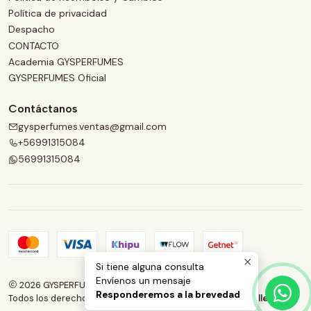
Política de privacidad
Despacho
CONTACTO
Academia GYSPERFUMES
GYSPERFUMES Oficial
Contáctanos
gysperfumes.ventas@gmail.com
+56991315084
56991315084
Si tiene alguna consulta
Envíenos un mensaje
2026 GYSPERFUMES.
Responderemos a la brevedad
Todos los derechos reservados.
Desarrollado por Jumpseller
.