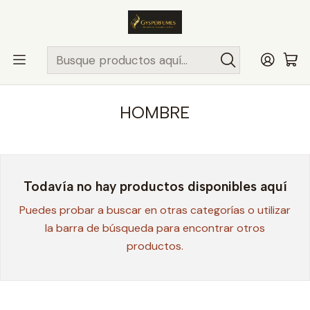
ENVÍO MISMO DÍA
en compras hasta las 13Hrs, valido solo en
comunas de Santiago.
Comunas ..>>
Inicio
PERFUMES Y COLONIAS
MOSCHINO
HOMBRE
HOMBRE
Todavía no hay productos disponibles aquí
Puedes probar a buscar en otras categorías o utilizar
la barra de búsqueda para encontrar otros
productos.